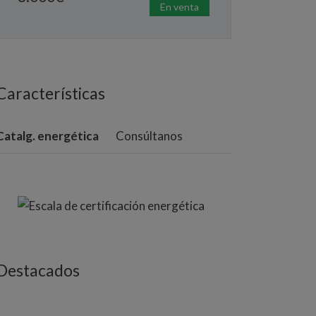
En venta
Características
Catalg. energética
Consúltanos
Destacados