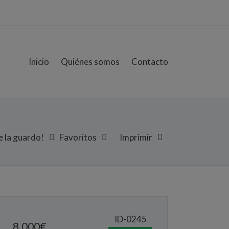
Inicio
Quiénes somos
Contacto
 la guardo!
Favoritos
Imprimir
ID-0245
8.000
€