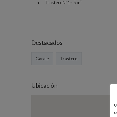
TrasteroNº1= 5 m²
Destacados
Garaje
Trastero
Ubicación
U
u