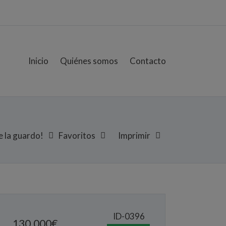
Inicio
Quiénes somos
Contacto
 la guardo!
Favoritos
Imprimir
ID-0396
130.000
€