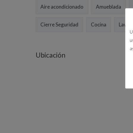
Aire acondicionado
Amueblada
Cierre Seguridad
Cocina
Lavad
U
u
a
Ubicación