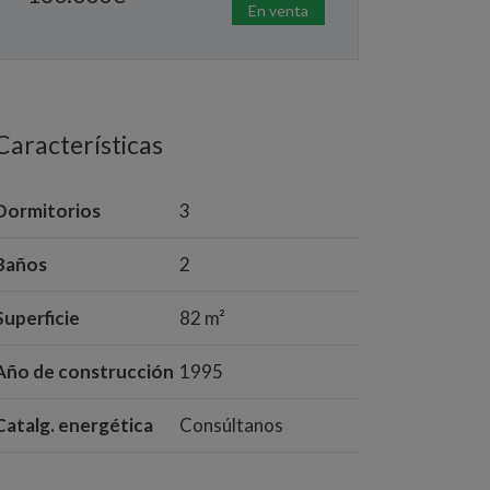
En venta
Características
Dormitorios
3
Baños
2
Superficie
82 m²
Año de construcción
1995
Catalg. energética
Consúltanos