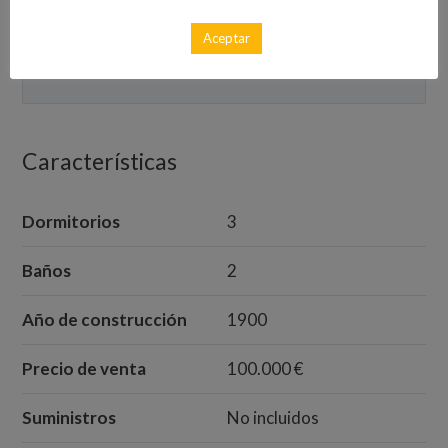
ID-0150
500
€
En venta con opción de
Aceptar
alquiler
Características
Dormitorios
3
Baños
2
Año de construcción
1900
Precio de venta
100.000 €
Suministros
No incluidos