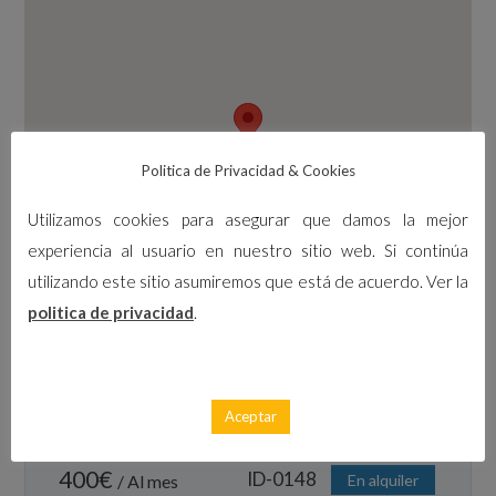
Politica de Privacidad & Cookies
Utilizamos cookies para asegurar que damos la mejor
experiencia al usuario en nuestro sitio web. Si continúa
utilizando este sitio asumiremos que está de acuerdo. Ver la
politica de privacidad
.
Calle Santa Isabel, 27, Los Alcázares, España
Aceptar
400
€
ID-0148
/ Al mes
En alquiler