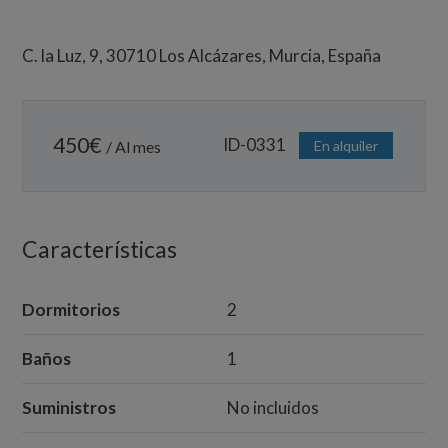
C. la Luz, 9, 30710 Los Alcázares, Murcia, España
450
€
ID-0331
/ Al mes
En alquiler
Características
Dormitorios
2
Baños
1
Suministros
No incluidos