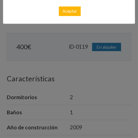
Aceptar
Calle Río Aranguin, 55, Los Alcázares, España
400
€
ID-0119
En alquiler
Características
Dormitorios
2
Baños
1
Año de construcción
2009