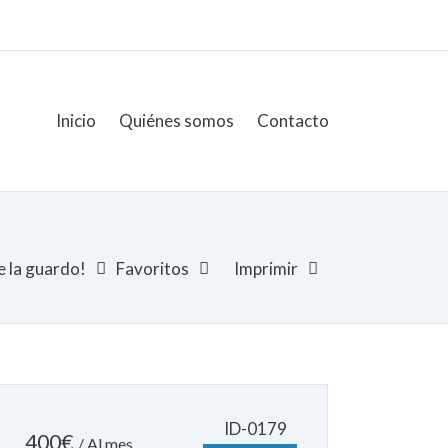
Inicio
Quiénes somos
Contacto
 la guardo!
Favoritos
Imprimir
ID-0179
400
€
/ Al mes