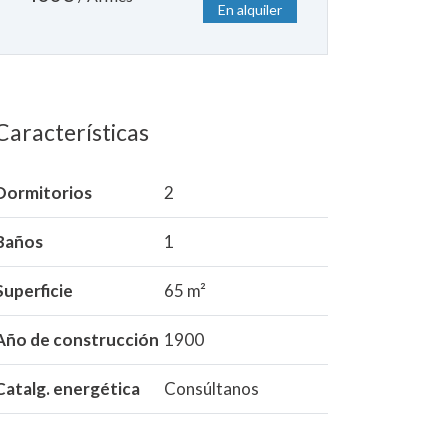
En alquiler
Características
Dormitorios
2
Baños
1
Superficie
65 m²
Año de construcción
1900
Catalg. energética
Consúltanos