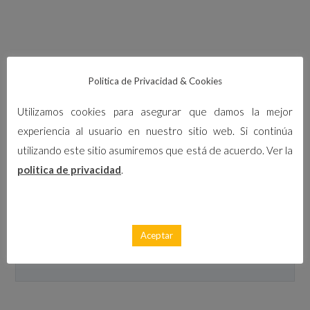
Politica de Privacidad & Cookies
Utilizamos cookies para asegurar que damos la mejor
experiencia al usuario en nuestro sitio web. Si continúa
utilizando este sitio asumiremos que está de acuerdo. Ver la
politica de privacidad
.
Calle Balandro, 38, Los Alcázares, España
Aceptar
450
€
ID-0019
/ Al mes
En alquiler