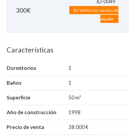
ID-0049
300
€
En venta con opción de
alquiler
Características
Dormitorios
1
Baños
1
Superficie
50 m²
Año de construcción
1998
Precio de venta
38.000 €