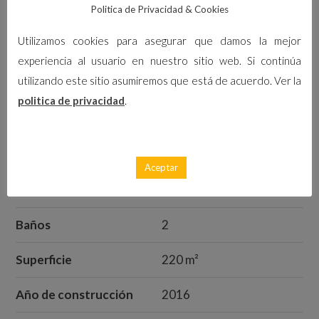
Calle Luarca, Cartagena, España
Politica de Privacidad & Cookies
Utilizamos cookies para asegurar que damos la mejor
experiencia al usuario en nuestro sitio web. Si continúa
133.000
€
ID-0086
En venta
utilizando este sitio asumiremos que está de acuerdo. Ver la
politica de privacidad
.
Características
Aceptar
Dormitorios
3
Baños
2
Superficie
220 m²
Año de construcción
2016